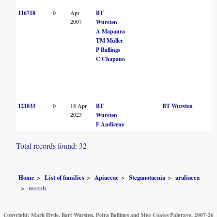
116718
0
Apr
BT
2007
Wursten
A Mapaura
TM Müller
P Ballings
C Chapano
121033
0
18 Apr
BT
BT Wursten
2023
Wursten
F Andicene
Total records found: 32
Home
List of families
Apiaceae
Steganotaenia
araliacea
records
Copyright: Mark Hyde, Bart Wursten, Petra Ballings and Meg Coates Palgrave, 2007-26