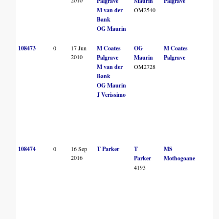
2010
Palgrave
Maurin
Palgrave
M van der
OM2540
Bank
OG Maurin
108473
0
17 Jun
M Coates
OG
M Coates
2010
Palgrave
Maurin
Palgrave
M van der
OM2728
Bank
OG Maurin
J Verissimo
108474
0
16 Sep
T Parker
T
MS
2016
Parker
Mothogoane
4193