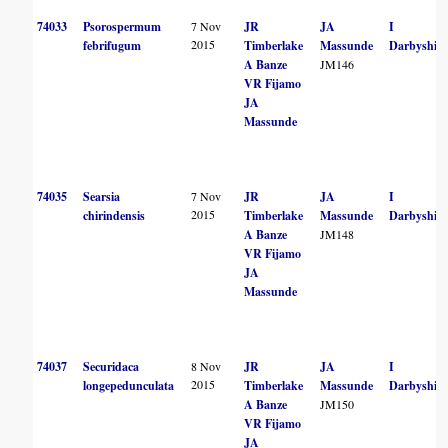
74033
Psorospermum
7 Nov
JR
JA
I
2015
febrifugum
Timberlake
Massunde
Darbyshire
A Banze
JM146
VR Fijamo
JA
Massunde
74035
Searsia
7 Nov
JR
JA
I
2015
chirindensis
Timberlake
Massunde
Darbyshire
A Banze
JM148
VR Fijamo
JA
Massunde
74037
Securidaca
8 Nov
JR
JA
I
2015
longepedunculata
Timberlake
Massunde
Darbyshire
A Banze
JM150
VR Fijamo
JA