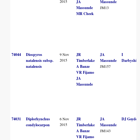
2015
JA
Massunde
Massunde
JM13
MR Cheek
74044
Diospyros
9 Nov
JR
JA
I
2015
natalensis subsp.
Timberlake
Massunde
Darbyshire
natalensis
A Banze
JM157
VR Fijamo
JA
Massunde
74031
Diplorhynchus
6 Nov
JR
JA
DJ Goyder
2015
condylocarpon
Timberlake
Massunde
A Banze
JM143
VR Fijamo