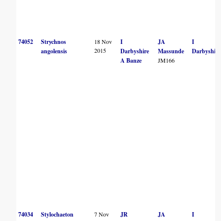
74052
Strychnos
18 Nov
I
JA
I
2015
angolensis
Darbyshire
Massunde
Darbyshire
A Banze
JM166
74034
Stylochaeton
7 Nov
JR
JA
I