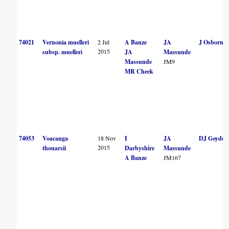
74021
Vernonia muelleri
2 Jul
A Banze
JA
J Osborne
2015
subsp. muelleri
JA
Massunde
Massunde
JM9
MR Cheek
74053
Voacanga
18 Nov
I
JA
DJ Goyder
2015
thouarsii
Darbyshire
Massunde
A Banze
JM167