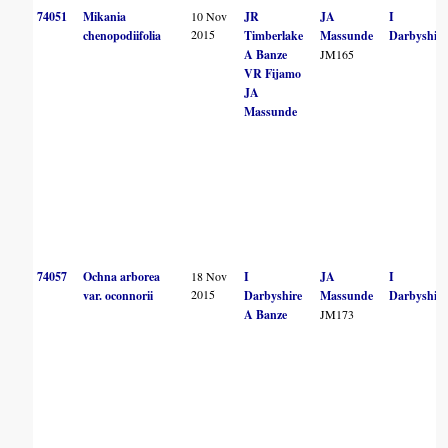
74051
Mikania
10 Nov
JR
JA
I
2015
chenopodiifolia
Timberlake
Massunde
Darbyshire
A Banze
JM165
VR Fijamo
JA
Massunde
74057
Ochna arborea
18 Nov
I
JA
I
2015
var. oconnorii
Darbyshire
Massunde
Darbyshire
A Banze
JM173