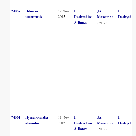
74058
Hibiscus
18 Nov
I
JA
I
2015
surattensis
Darbyshire
Massunde
Darbyshire
A Banze
JM174
74061
Hymenocardia
18 Nov
I
JA
I
2015
ulmoides
Darbyshire
Massunde
Darbyshire
A Banze
JM177