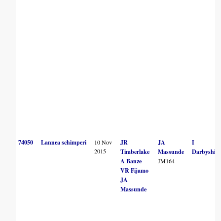
74050
Lannea schimperi
10 Nov
JR
JA
I
2015
Timberlake
Massunde
Darbyshire
A Banze
JM164
VR Fijamo
JA
Massunde