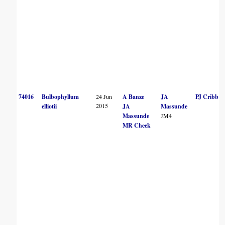
74016
Bulbophyllum
24 Jun
A Banze
JA
PJ Cribb
2015
elliotii
JA
Massunde
Massunde
JM4
MR Cheek