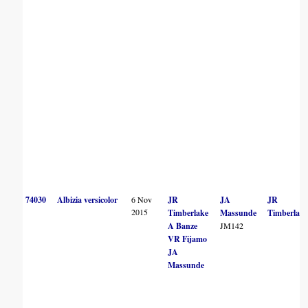
74030
Albizia versicolor
6 Nov
JR
JA
JR
2015
Timberlake
Massunde
Timberlak
A Banze
JM142
VR Fijamo
JA
Massunde