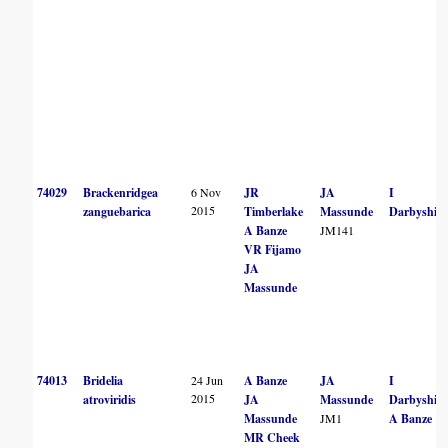
74029
Brackenridgea
6 Nov
JR
JA
I
2015
zanguebarica
Timberlake
Massunde
Darbyshire
A Banze
JM141
VR Fijamo
JA
Massunde
74013
Bridelia
24 Jun
A Banze
JA
I
2015
atroviridis
JA
Massunde
Darbyshire
Massunde
JM1
A Banze
MR Cheek