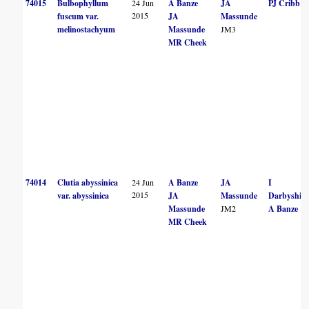
74015
Bulbophyllum
24 Jun
A Banze
JA
PJ Cribb
2015
fuscum var.
JA
Massunde
melinostachyum
Massunde
JM3
MR Cheek
74014
Clutia abyssinica
24 Jun
A Banze
JA
I
2015
var. abyssinica
JA
Massunde
Darbyshire
Massunde
JM2
A Banze
MR Cheek