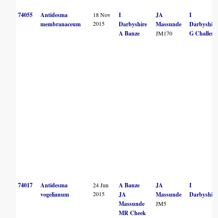
74055
Antidesma
18 Nov
I
JA
I
2015
membranaceum
Darbyshire
Massunde
Darbyshire
A Banze
JM170
G Challen
74017
Antidesma
24 Jun
A Banze
JA
I
2015
vogelianum
JA
Massunde
Darbyshire
Massunde
JM5
MR Cheek