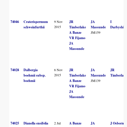
74046
Craterispermum
9 Nov
JR
JA
I
2015
schweinfurthii
Timberlake
Massunde
Darbyshire
A Banze
JM159
VR Fijamo
JA
Massunde
74028
Dalbergia
6 Nov
JR
JA
JR
2015
boehmii subsp.
Timberlake
Massunde
Timberlak
boehmii
A Banze
JM139
VR Fijamo
JA
Massunde
74025
Dianella ensifolia
2 Jul
A Banze
JA
J Osborne