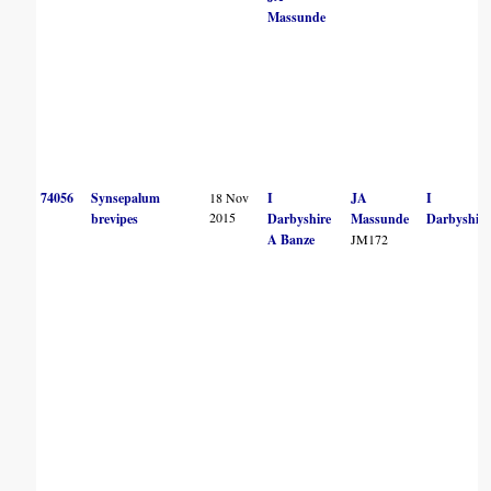
Massunde
74056
Synsepalum
18 Nov
I
JA
I
2015
brevipes
Darbyshire
Massunde
Darbyshire
A Banze
JM172