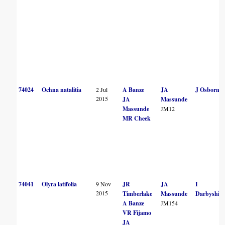
74024
Ochna natalitia
2 Jul
A Banze
JA
J Osborne
2015
JA
Massunde
Massunde
JM12
MR Cheek
74041
Olyra latifolia
9 Nov
JR
JA
I
2015
Timberlake
Massunde
Darbyshire
A Banze
JM154
VR Fijamo
JA