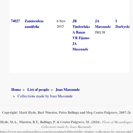
74027
Zamioculcas
6 Nov
JR
JA
I
2015
zamiifolia
Timberlake
Massunde
Darbyshire
A Banze
JM138
VR Fijamo
JA
Massunde
Home
List of people
Joao Massunde
Collections made by Joao Massunde
Copyright: Mark Hyde, Bart Wursten, Petra Ballings and Meg Coates Palgrave, 2007-26
Hyde, M.A., Wursten, B.T., Ballings, P. & Coates Palgrave, M.
(2026)
.
Flora of Mozambique:
Collections made by Joao Massunde.
https://www.mozambiqueflora.com/speciesdata/utilities/utility-display-collections-by-person.php?