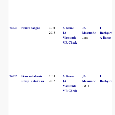
74020
Faurea saligna
2 Jul
A Banze
JA
I
2015
JA
Massunde
Darbyshire
Massunde
JM8
A Banze
MR Cheek
74023
Ficus natalensis
2 Jul
A Banze
JA
I
2015
subsp. natalensis
JA
Massunde
Darbyshire
Massunde
JM11
MR Cheek