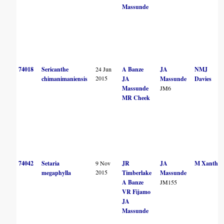
Massunde
74018
Sericanthe
24 Jun
A Banze
JA
NMJ
2015
chimanimaniensis
JA
Massunde
Davies
Massunde
JM6
MR Cheek
74042
Setaria
9 Nov
JR
JA
M Xanthos
2015
megaphylla
Timberlake
Massunde
A Banze
JM155
VR Fijamo
JA
Massunde