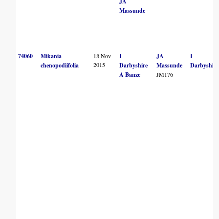
JA
Massunde
74060
Mikania
18 Nov
I
JA
I
2015
chenopodiifolia
Darbyshire
Massunde
Darbyshire
A Banze
JM176