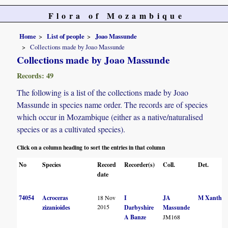
Flora of Mozambique
Home
List of people
Joao Massunde
Collections made by Joao Massunde
Collections made by Joao Massunde
Records: 49
The following is a list of the collections made by Joao
Massunde in species name order. The records are of species
which occur in Mozambique (either as a native/naturalised
species or as a cultivated species).
Click on a column heading to sort the entries in that column
No
Species
Record
Recorder(s)
Coll.
Det.
date
74054
Acroceras
18 Nov
I
JA
M Xanthos
2015
zizanioides
Darbyshire
Massunde
A Banze
JM168