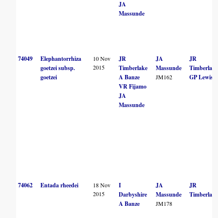
JA
Massunde
74049
Elephantorrhiza
10 Nov
JR
JA
JR
2015
goetzei subsp.
Timberlake
Massunde
Timberlak
goetzei
A Banze
JM162
GP Lewis
VR Fijamo
JA
Massunde
74062
Entada rheedei
18 Nov
I
JA
JR
2015
Darbyshire
Massunde
Timberlak
A Banze
JM178