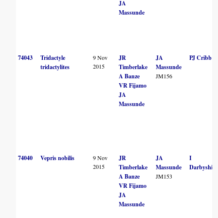
JA
Massunde
74043
Tridactyle
9 Nov
JR
JA
PJ Cribb
2015
tridactylites
Timberlake
Massunde
A Banze
JM156
VR Fijamo
JA
Massunde
74040
Vepris nobilis
9 Nov
JR
JA
I
2015
Timberlake
Massunde
Darbyshire
A Banze
JM153
VR Fijamo
JA
Massunde