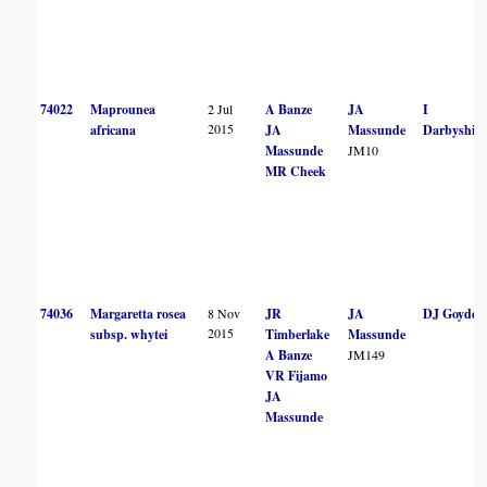
74022
Maprounea
2 Jul
A Banze
JA
I
2015
africana
JA
Massunde
Darbyshire
Massunde
JM10
MR Cheek
74036
Margaretta rosea
8 Nov
JR
JA
DJ Goyder
2015
subsp. whytei
Timberlake
Massunde
A Banze
JM149
VR Fijamo
JA
Massunde