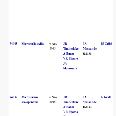
74045
Microcoelia exilis
9 Nov
JR
JA
PJ Cribb
2015
Timberlake
Massunde
A Banze
JM158
VR Fijamo
JA
Massunde
74032
Microsorum
6 Nov
JR
JA
A Grall
2015
scolopendria
Timberlake
Massunde
A Banze
JM144
VR Fijamo