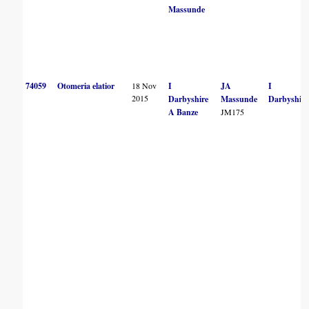
Massunde
74059
Otomeria elatior
18 Nov
I
JA
I
2015
Darbyshire
Massunde
Darbyshire
A Banze
JM175