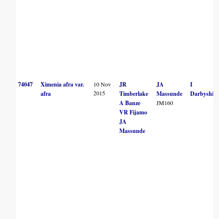
74047
Ximenia afra var.
10 Nov
JR
JA
I
2015
afra
Timberlake
Massunde
Darbyshire
A Banze
JM160
VR Fijamo
JA
Massunde