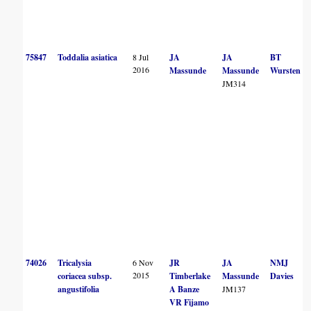
75847
Toddalia asiatica
8 Jul
JA
JA
BT
2016
Massunde
Massunde
Wursten
JM314
74026
Tricalysia
6 Nov
JR
JA
NMJ
2015
coriacea subsp.
Timberlake
Massunde
Davies
angustifolia
A Banze
JM137
VR Fijamo