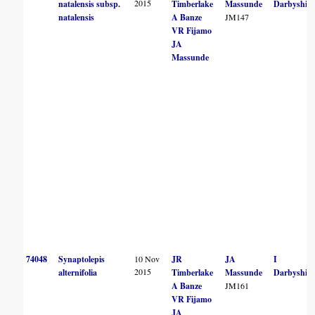
2015
natalensis subsp.
Timberlake
Massunde
Darbyshire
natalensis
A Banze
JM147
VR Fijamo
JA
Massunde
74048
Synaptolepis
10 Nov
JR
JA
I
2015
alternifolia
Timberlake
Massunde
Darbyshire
A Banze
JM161
VR Fijamo
JA