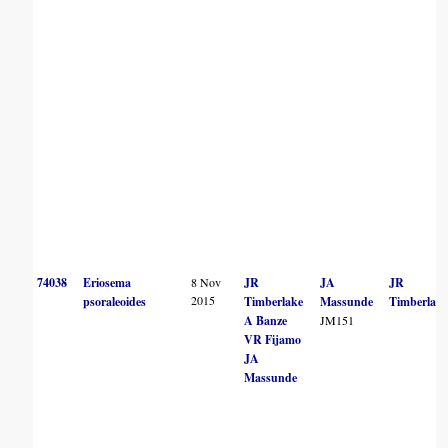
74038
Eriosema
8 Nov
JR
JA
JR
2015
psoraleoides
Timberlake
Massunde
Timberlak
A Banze
JM151
VR Fijamo
JA
Massunde