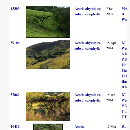
15303
Acacia abyssinica
7 Jan
MA H
2007
subsp. calophylla
BT
Wurs
59106
Acacia abyssinica
15 Apr
BT
2014
subsp. calophylla
Wurs
A Ma
P Bal
JR
Timb
J Had
Ham
H Ma
57069
Acacia abyssinica
15 Jan
BT
2014
subsp. calophylla
Wurs
P Bal
T Th
F Th
16415
Acacia
13 Mar
BT