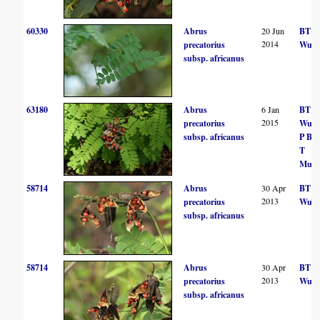
60330
Abrus
20 Jun
BT
2014
precatorius
Wurs
subsp. africanus
63180
Abrus
6 Jan
BT
2015
precatorius
Wurs
subsp. africanus
P Bal
T
Muto
58714
Abrus
30 Apr
BT
2013
precatorius
Wurs
subsp. africanus
58714
Abrus
30 Apr
BT
2013
precatorius
Wurs
subsp. africanus