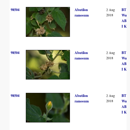
98504
Abutilon
2 Aug
BT
2018
ramosum
Wurs
AB Po
I Kuz
98504
Abutilon
2 Aug
BT
2018
ramosum
Wurs
AB Po
I Kuz
98504
Abutilon
2 Aug
BT
2018
ramosum
Wurs
AB Po
I Kuz