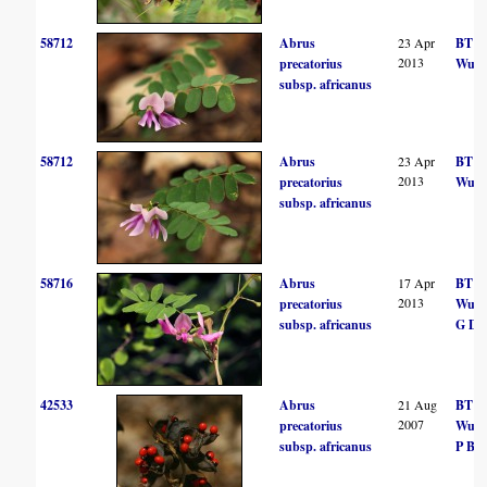
58712
Abrus
23 Apr
BT
2013
precatorius
Wurs
subsp. africanus
58712
Abrus
23 Apr
BT
2013
precatorius
Wurs
subsp. africanus
58716
Abrus
17 Apr
BT
2013
precatorius
Wurs
subsp. africanus
G Dav
42533
Abrus
21 Aug
BT
2007
precatorius
Wurs
subsp. africanus
P Bal