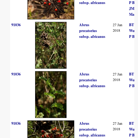
subsp. africanus
P Bal
JM
Mach
91036
Abrus
27 Jan
BT
2018
precatorius
Wurs
subsp. africanus
P Bal
91036
Abrus
27 Jan
BT
2018
precatorius
Wurs
subsp. africanus
P Bal
91036
Abrus
27 Jan
BT
2018
precatorius
Wurs
subsp. africanus
P Bal