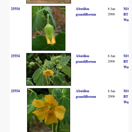
25554
Abutilon
8 Jan
MA H
2006
grandiflorum
BT
Wurs
25554
Abutilon
8 Jan
MA H
2006
grandiflorum
BT
Wurs
25554
Abutilon
8 Jan
MA H
2006
grandiflorum
BT
Wurs