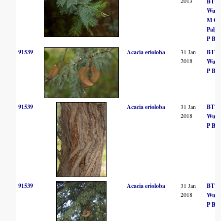
2013
BT
Wurs
M Co
Palgr
P Bal
91539
Acacia erioloba
31 Jan
BT
2018
Wurs
P Bal
91539
Acacia erioloba
31 Jan
BT
2018
Wurs
P Bal
91539
Acacia erioloba
31 Jan
BT
2018
Wurs
P Bal