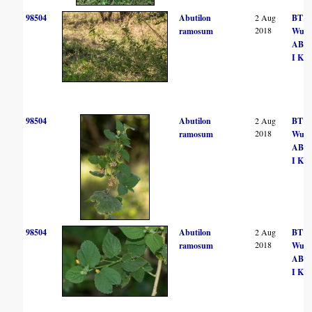
98504
Abutilon
2 Aug
BT
2018
ramosum
Wurs
AB Po
I Kuz
98504
Abutilon
2 Aug
BT
2018
ramosum
Wurs
AB Po
I Kuz
98504
Abutilon
2 Aug
BT
2018
ramosum
Wurs
AB Po
I Kuz