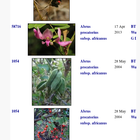
58716
Abrus
17 Apr
BT
2013
precatorius
Wurs
subsp. africanus
G Dav
1054
Abrus
28 May
BT
2004
precatorius
Wurs
subsp. africanus
1054
Abrus
28 May
BT
2004
precatorius
Wurs
subsp. africanus