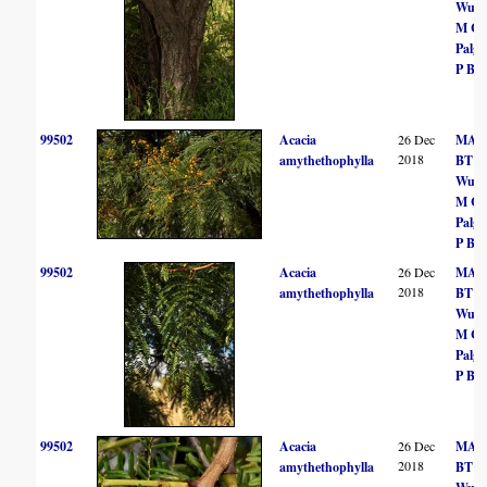
Wurs
M Co
Palgr
P Bal
99502
Acacia
26 Dec
MA H
2018
amythethophylla
BT
Wurs
M Co
Palgr
P Bal
99502
Acacia
26 Dec
MA H
2018
amythethophylla
BT
Wurs
M Co
Palgr
P Bal
99502
Acacia
26 Dec
MA H
2018
amythethophylla
BT