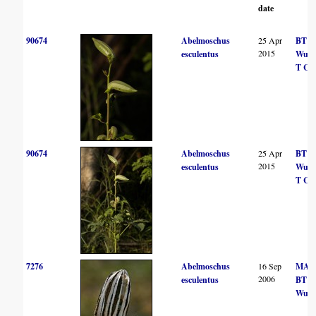
date
90674
Abelmoschus
25 Apr
BT
2015
esculentus
Wurs
T Cas
90674
Abelmoschus
25 Apr
BT
2015
esculentus
Wurs
T Cas
7276
Abelmoschus
16 Sep
MA H
2006
esculentus
BT
Wurs