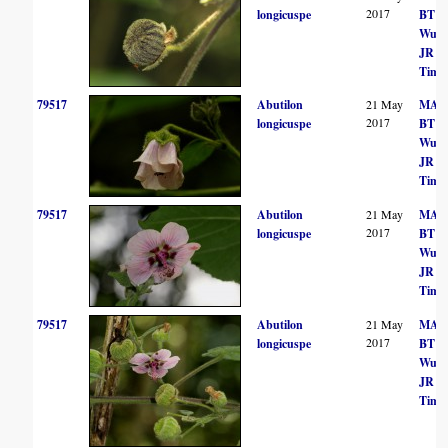
2017
longicuspe
BT
Wurs
JR
Timb
79517
Abutilon
21 May
MA H
2017
longicuspe
BT
Wurs
JR
Timb
79517
Abutilon
21 May
MA H
2017
longicuspe
BT
Wurs
JR
Timb
79517
Abutilon
21 May
MA H
2017
longicuspe
BT
Wurs
JR
Timb