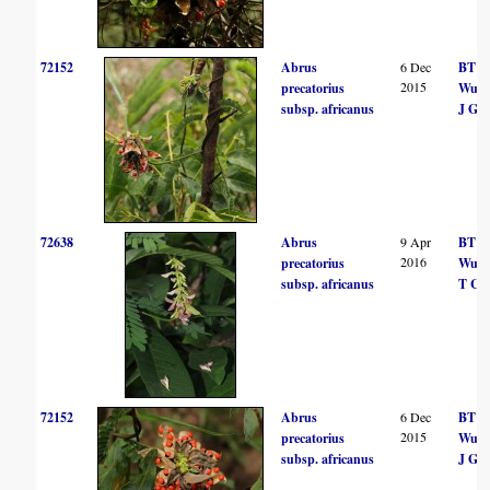
72152
Abrus
6 Dec
BT
2015
precatorius
Wurs
subsp. africanus
J Gu
72638
Abrus
9 Apr
BT
2016
precatorius
Wurs
subsp. africanus
T Cas
72152
Abrus
6 Dec
BT
2015
precatorius
Wurs
subsp. africanus
J Gu