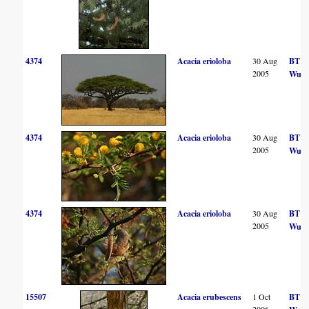
4374
Acacia erioloba
30 Aug
BT
2005
Wurs
4374
Acacia erioloba
30 Aug
BT
2005
Wurs
4374
Acacia erioloba
30 Aug
BT
2005
Wurs
15507
Acacia erubescens
1 Oct
BT