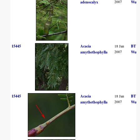
2007
adenocalyx
Wurs
15445
Acacia
18 Jan
BT
2007
amythethophylla
Wurs
15445
Acacia
18 Jan
BT
2007
amythethophylla
Wurs