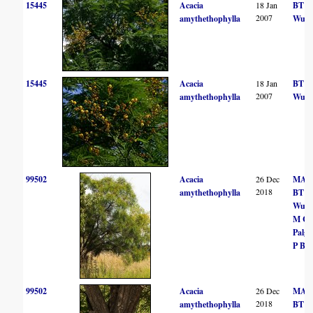
15445
Acacia
18 Jan
BT
2007
amythethophylla
Wurs
15445
Acacia
18 Jan
BT
2007
amythethophylla
Wurs
99502
Acacia
26 Dec
MA H
2018
amythethophylla
BT
Wurs
M Co
Palgr
P Bal
99502
Acacia
26 Dec
MA H
2018
amythethophylla
BT