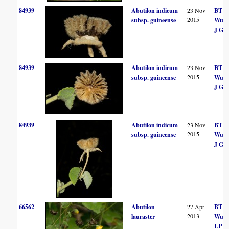
84939
Abutilon indicum
23 Nov
BT
2015
subsp. guineense
Wurs
J Gu
84939
Abutilon indicum
23 Nov
BT
2015
subsp. guineense
Wurs
J Gu
84939
Abutilon indicum
23 Nov
BT
2015
subsp. guineense
Wurs
J Gu
66562
Abutilon
27 Apr
BT
2013
lauraster
Wurs
LP Ol