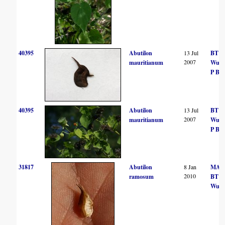
40395
Abutilon
13 Jul
BT
2007
mauritianum
Wurs
P Bal
40395
Abutilon
13 Jul
BT
2007
mauritianum
Wurs
P Bal
31817
Abutilon
8 Jan
MA H
2010
ramosum
BT
Wurs